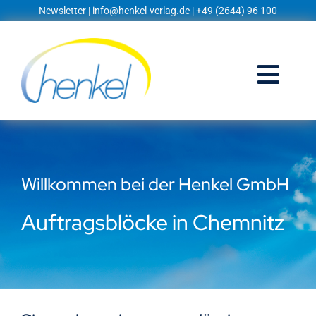
Zum
Newsletter
|
info@henkel-verlag.de
| +49 (2644) 96 100
Inhalt
springen
Togg
Navi
Startseite
Shop
Willkommen bei der Henkel GmbH
Blog
Auftragsblöcke in Chemnitz
Prospekte
Techniklexikon