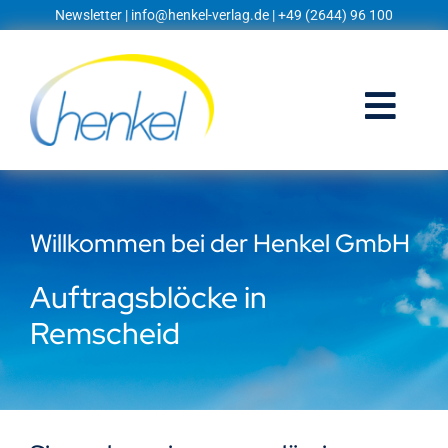
Zum
Newsletter
|
info@henkel-verlag.de
| +49 (2644) 96 100
Inhalt
springen
Togg
Navi
Startseite
Willkommen bei der Henkel GmbH
Shop
Auftragsblöcke in
Blog
Remscheid
Prospekte
Techniklexikon