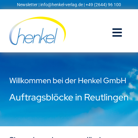
Zum
Newsletter
|
info@henkel-verlag.de
| +49 (2644) 96 100
Inhalt
springen
Togg
Navi
Startseite
Shop
Willkommen bei der Henkel GmbH
Blog
Auftragsblöcke in Reutlingen
Prospekte
Techniklexikon