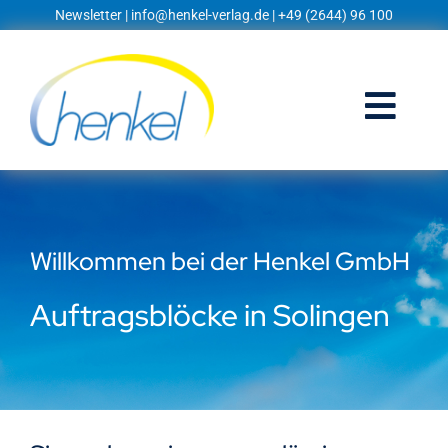
Zum
Newsletter
|
info@henkel-verlag.de
| +49 (2644) 96 100
Inhalt
springen
Togg
Navi
Startseite
Shop
Willkommen bei der Henkel GmbH
Blog
Auftragsblöcke in Solingen
Prospekte
Techniklexikon