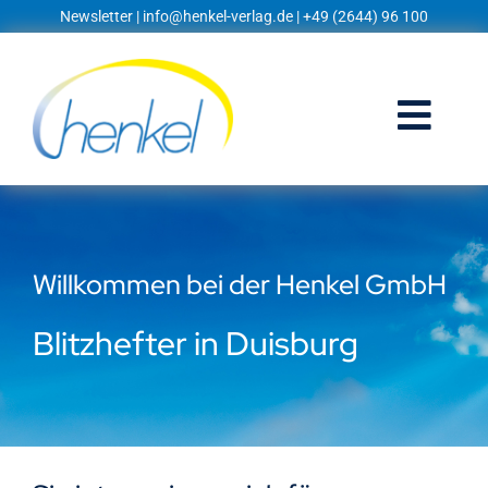
Zum
Newsletter
|
info@henkel-verlag.de
| +49 (2644) 96 100
Inhalt
springen
Togg
Navi
Startseite
Shop
Willkommen bei der Henkel GmbH
Blog
Blitzhefter in Duisburg
Prospekte
Techniklexikon