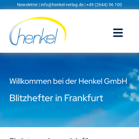
Zum
Newsletter
|
info@henkel-verlag.de
| +49 (2644) 96 100
Inhalt
springen
Togg
Navi
Startseite
Shop
Willkommen bei der Henkel GmbH
Blog
Blitzhefter in Frankfurt
Prospekte
Techniklexikon