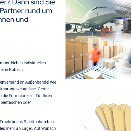
fter? Dann sind Sie
r Partner rund um
hnen und
amms. Neben individuellen
er in Koblenz.
arenversand im Außenhandel wie
 Ursprungszeugnisse. Gerne
n die Formulare ein. Für Ihren
apiertaschen oder
Frachtbriefe, Palettenhütchen,
eles mehr ab Lager. Auf Wunsch