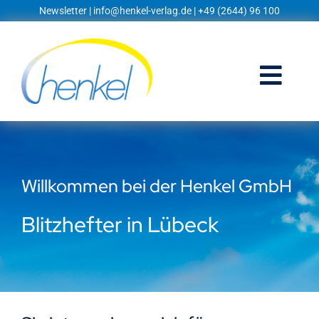
Zum
Newsletter
|
info@henkel-verlag.de
| +49 (2644) 96 100
Inhalt
springen
Togg
Navi
Startseite
Shop
Willkommen bei der Henkel GmbH
Blog
Blitzhefter in Lübeck
Prospekte
Techniklexikon