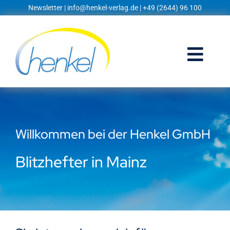
Zum
Newsletter
|
info@henkel-verlag.de
| +49 (2644) 96 100
Inhalt
springen
Togg
Navi
Startseite
Shop
Willkommen bei der Henkel GmbH
Blog
Blitzhefter in Mainz
Prospekte
Techniklexikon