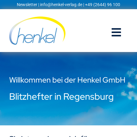
Zum
Newsletter
|
info@henkel-verlag.de
| +49 (2644) 96 100
Inhalt
springen
Togg
Navi
Startseite
Shop
Willkommen bei der Henkel GmbH
Blog
Blitzhefter in Regensburg
Prospekte
Techniklexikon