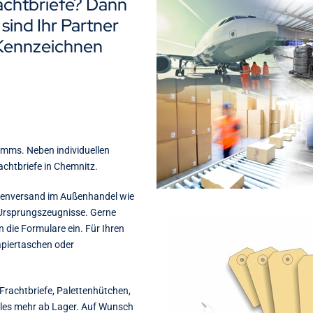
rachtbriefe? Dann
 sind Ihr Partner
Kennzeichnen
amms. Neben individuellen
achtbriefe in Chemnitz.
arenversand im Außenhandel wie
 Ursprungszeugnisse. Gerne
n die Formulare ein. Für Ihren
apiertaschen oder
Frachtbriefe, Palettenhütchen,
eles mehr ab Lager. Auf Wunsch