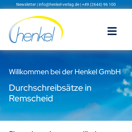
Zum
Newsletter
|
info@henkel-verlag.de
| +49 (2644) 96 100
Inhalt
springen
Togg
Navi
Startseite
Willkommen bei der Henkel GmbH
Shop
Durchschreibsätze in
Blog
Remscheid
Prospekte
Techniklexikon