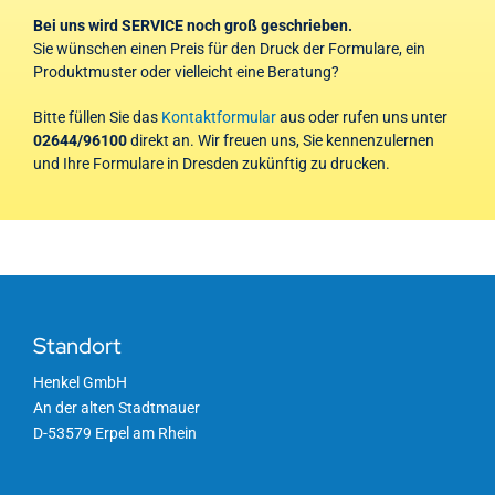
Bei uns wird SERVICE noch groß geschrieben.
Sie wünschen einen Preis für den Druck der Formulare, ein
Produktmuster oder vielleicht eine Beratung?
Bitte füllen Sie das
Kontaktformular
aus oder rufen uns unter
02644/96100
direkt an. Wir freuen uns, Sie kennenzulernen
und Ihre Formulare in Dresden zukünftig zu drucken.
Standort
Henkel GmbH
An der alten Stadtmauer
D-53579 Erpel am Rhein