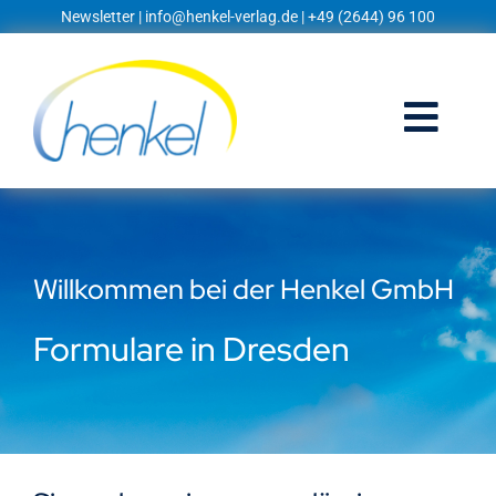
Zum
Newsletter
|
info@henkel-verlag.de
| +49 (2644) 96 100
Inhalt
springen
Togg
Navi
Startseite
Shop
Willkommen bei der Henkel GmbH
Blog
Formulare in Dresden
Prospekte
Techniklexikon