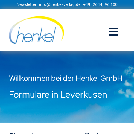
Zum
Newsletter
|
info@henkel-verlag.de
| +49 (2644) 96 100
Inhalt
springen
Togg
Navi
Startseite
Shop
Willkommen bei der Henkel GmbH
Blog
Formulare in Leverkusen
Prospekte
Techniklexikon