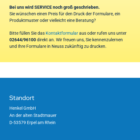
Bei uns wird SERVICE noch groß geschrieben.
Sie wünschen einen Preis für den Druck der Formulare, ein
Produktmuster oder vielleicht eine Beratung?
Bitte füllen Sie das
Kontaktformular
aus oder rufen uns unter
02644/96100
direkt an. Wir freuen uns, Sie kennenzulernen
und Ihre Formulare in Neuss zukünftig zu drucken.
Standort
Henkel GmbH
An der alten Stadtmauer
D-53579 Erpel am Rhein