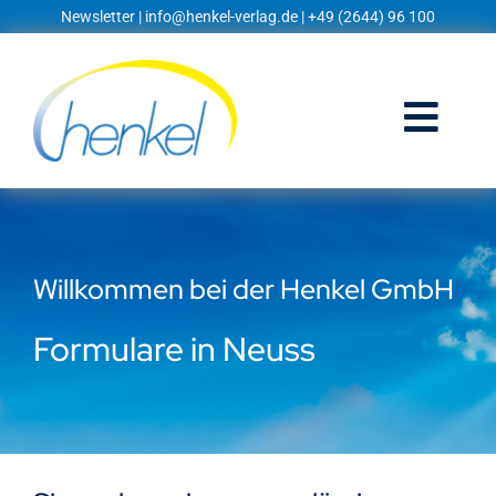
Zum
Newsletter
|
info@henkel-verlag.de
| +49 (2644) 96 100
Inhalt
springen
Togg
Navi
Startseite
Shop
Willkommen bei der Henkel GmbH
Blog
Formulare in Neuss
Prospekte
Techniklexikon