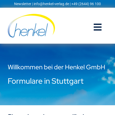
Zum
Newsletter
|
info@henkel-verlag.de
| +49 (2644) 96 100
Inhalt
springen
Togg
Navi
Startseite
Shop
Willkommen bei der Henkel GmbH
Blog
Formulare in Stuttgart
Prospekte
Techniklexikon