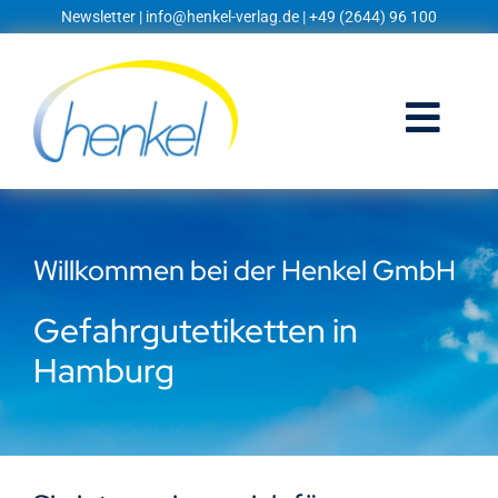
Zum
Newsletter
|
info@henkel-verlag.de
| +49 (2644) 96 100
Inhalt
springen
Togg
Navi
Startseite
Willkommen bei der Henkel GmbH
Shop
Gefahrgutetiketten in
Blog
Hamburg
Prospekte
Techniklexikon