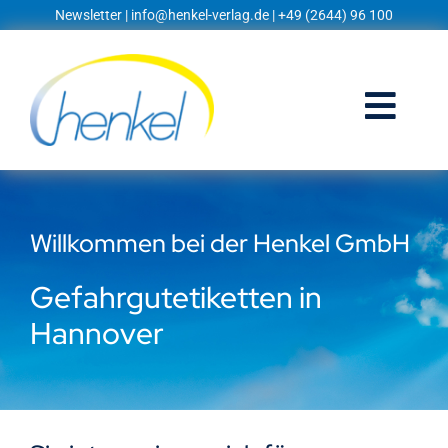
Zum
Newsletter
|
info@henkel-verlag.de
| +49 (2644) 96 100
Inhalt
springen
Togg
Navi
Startseite
Willkommen bei der Henkel GmbH
Shop
Gefahrgutetiketten in
Blog
Hannover
Prospekte
Techniklexikon