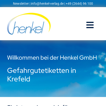
Zum
Newsletter
|
info@henkel-verlag.de
| +49 (2644) 96 100
Inhalt
springen
Togg
Navi
Startseite
Willkommen bei der Henkel GmbH
Shop
Gefahrgutetiketten in
Blog
Krefeld
Prospekte
Techniklexikon