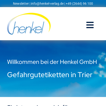
Zum
Newsletter
|
info@henkel-verlag.de
| +49 (2644) 96 100
Inhalt
springen
Togg
Navi
Startseite
Shop
Willkommen bei der Henkel GmbH
Blog
Gefahrgutetiketten in Trier
Prospekte
Techniklexikon