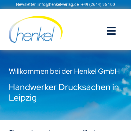
Zum
Newsletter
|
info@henkel-verlag.de
| +49 (2644) 96 100
Inhalt
springen
Togg
Navi
Startseite
Willkommen bei der Henkel GmbH
Shop
Handwerker Drucksachen in
Blog
Leipzig
Prospekte
Techniklexikon