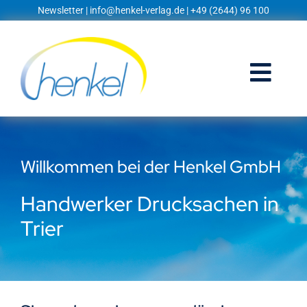
Zum
Newsletter
|
info@henkel-verlag.de
| +49 (2644) 96 100
Inhalt
springen
Togg
Navi
Startseite
Willkommen bei der Henkel GmbH
Shop
Handwerker Drucksachen in
Blog
Trier
Prospekte
Techniklexikon