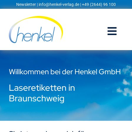
Zum
Newsletter
|
info@henkel-verlag.de
| +49 (2644) 96 100
Inhalt
springen
Togg
Navi
Startseite
Willkommen bei der Henkel GmbH
Shop
Laseretiketten in
Blog
Braunschweig
Prospekte
Techniklexikon