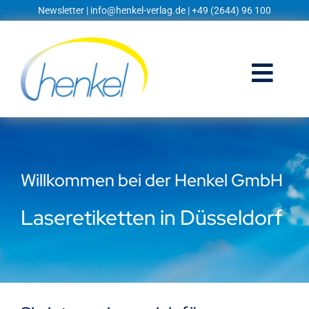
Zum
Newsletter
|
info@henkel-verlag.de
| +49 (2644) 96 100
Inhalt
springen
Togg
Navi
Startseite
Shop
Willkommen bei der Henkel GmbH
Blog
Laseretiketten in Düsseldorf
Prospekte
Techniklexikon