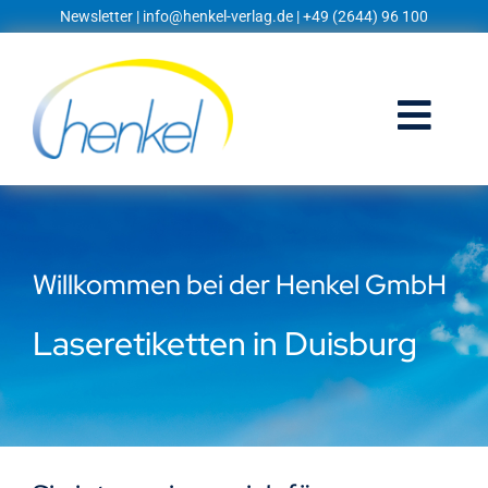
Zum
Newsletter
|
info@henkel-verlag.de
| +49 (2644) 96 100
Inhalt
springen
Togg
Navi
Startseite
Shop
Willkommen bei der Henkel GmbH
Blog
Laseretiketten in Duisburg
Prospekte
Techniklexikon