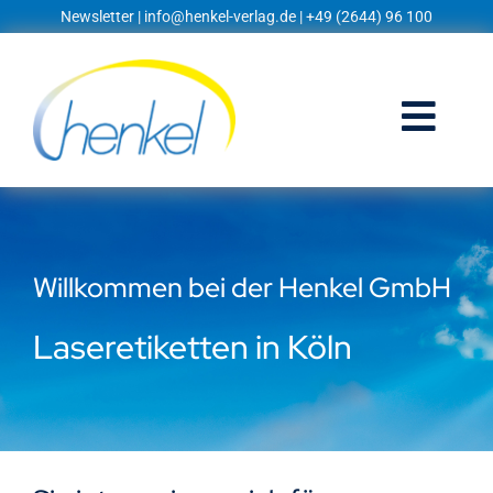
Zum
Newsletter
|
info@henkel-verlag.de
| +49 (2644) 96 100
Inhalt
springen
Togg
Navi
Startseite
Shop
Willkommen bei der Henkel GmbH
Blog
Laseretiketten in Köln
Prospekte
Techniklexikon