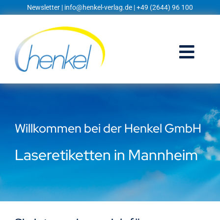
Zum
Newsletter
|
info@henkel-verlag.de
| +49 (2644) 96 100
Inhalt
springen
Togg
Navi
Startseite
Shop
Willkommen bei der Henkel GmbH
Blog
Laseretiketten in Mannheim
Prospekte
Techniklexikon