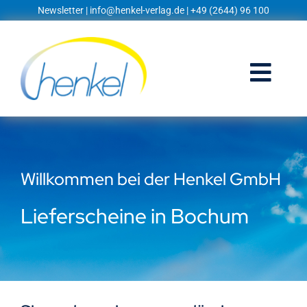
Zum
Newsletter
|
info@henkel-verlag.de
| +49 (2644) 96 100
Inhalt
springen
Togg
Navi
Startseite
Shop
Willkommen bei der Henkel GmbH
Blog
Lieferscheine in Bochum
Prospekte
Techniklexikon