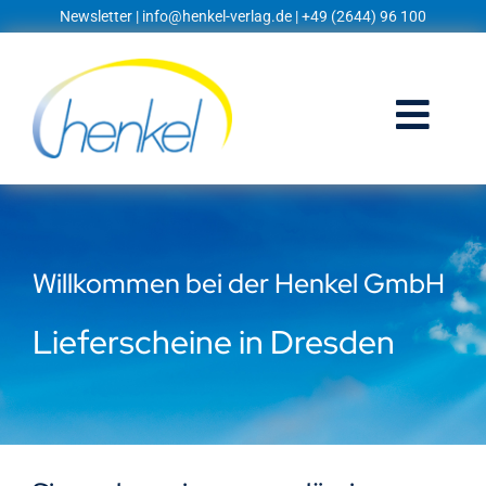
Zum
Newsletter
|
info@henkel-verlag.de
| +49 (2644) 96 100
Inhalt
springen
Togg
Navi
Startseite
Shop
Willkommen bei der Henkel GmbH
Blog
Lieferscheine in Dresden
Prospekte
Techniklexikon