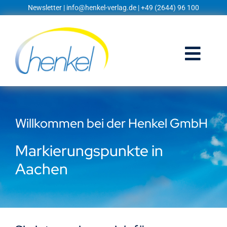
Zum
Newsletter
|
info@henkel-verlag.de
| +49 (2644) 96 100
Inhalt
springen
Togg
Navi
Startseite
Willkommen bei der Henkel GmbH
Shop
Markierungspunkte in
Blog
Aachen
Prospekte
Techniklexikon