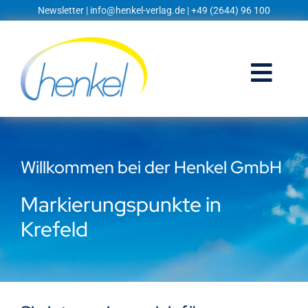
Zum
Newsletter
|
info@henkel-verlag.de
| +49 (2644) 96 100
Inhalt
springen
Togg
Navi
Startseite
Willkommen bei der Henkel GmbH
Shop
Markierungspunkte in
Blog
Krefeld
Prospekte
Techniklexikon