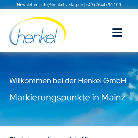
Zum
Newsletter
|
info@henkel-verlag.de
| +49 (2644) 96 100
Inhalt
springen
Togg
Navi
Startseite
Shop
Willkommen bei der Henkel GmbH
Blog
Markierungspunkte in Mainz
Prospekte
Techniklexikon