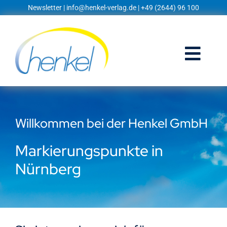
Zum
Newsletter
|
info@henkel-verlag.de
| +49 (2644) 96 100
Inhalt
springen
Togg
Navi
Startseite
Willkommen bei der Henkel GmbH
Shop
Markierungspunkte in
Blog
Nürnberg
Prospekte
Techniklexikon