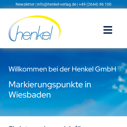
Zum
Newsletter
|
info@henkel-verlag.de
| +49 (2644) 96 100
Inhalt
springen
Togg
Navi
Startseite
Willkommen bei der Henkel GmbH
Shop
Markierungspunkte in
Blog
Wiesbaden
Prospekte
Techniklexikon