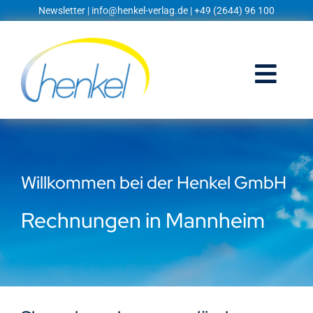
Zum
Newsletter
|
info@henkel-verlag.de
| +49 (2644) 96 100
Inhalt
springen
Togg
Navi
Startseite
Shop
Willkommen bei der Henkel GmbH
Blog
Rechnungen in Mannheim
Prospekte
Techniklexikon