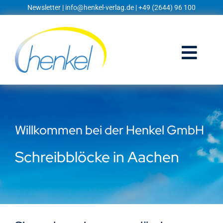
Zum
Newsletter
|
info@henkel-verlag.de
| +49 (2644) 96 100
Inhalt
springen
Togg
Navi
Startseite
Shop
Willkommen bei der Henkel GmbH
Blog
Schreibblöcke in Aachen
Prospekte
Techniklexikon