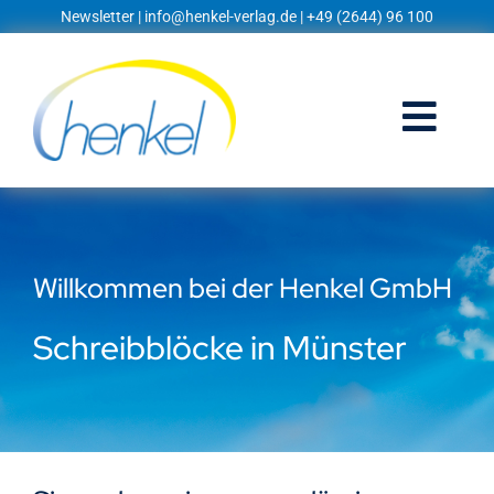
Zum
Newsletter
|
info@henkel-verlag.de
| +49 (2644) 96 100
Inhalt
springen
Togg
Navi
Startseite
Shop
Willkommen bei der Henkel GmbH
Blog
Schreibblöcke in Münster
Prospekte
Techniklexikon