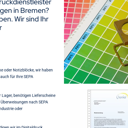
ruckdienstleister
ngen in Bremen?
en. Wir sind Ihr
r
ke oder Notizblöcke, wir haben
 auch für Ihre SEPA
r Lager, benötigen Lieferscheine
e Überweisungen nach SEPA
ndustrie oder
digen wir im Digitaldruck,