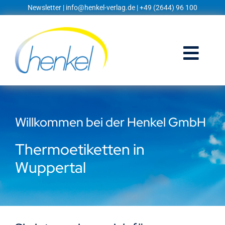
Zum
Newsletter
|
info@henkel-verlag.de
| +49 (2644) 96 100
Inhalt
springen
Togg
Navi
Startseite
Willkommen bei der Henkel GmbH
Shop
Thermoetiketten in
Blog
Wuppertal
Prospekte
Techniklexikon