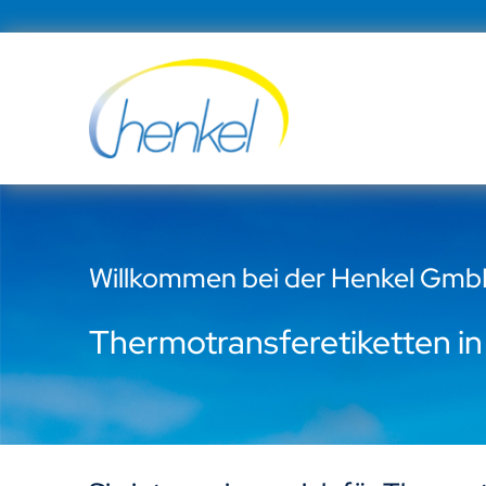
Zum
Inhalt
springen
Willkommen bei der Henkel Gm
Thermotransferetiketten i