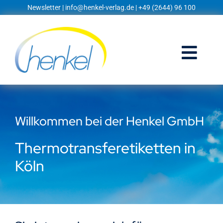
Zum
Newsletter
|
info@henkel-verlag.de
| +49 (2644) 96 100
Inhalt
springen
Togg
Navi
Startseite
Willkommen bei der Henkel GmbH
Shop
Thermotransferetiketten in
Blog
Köln
Prospekte
Techniklexikon