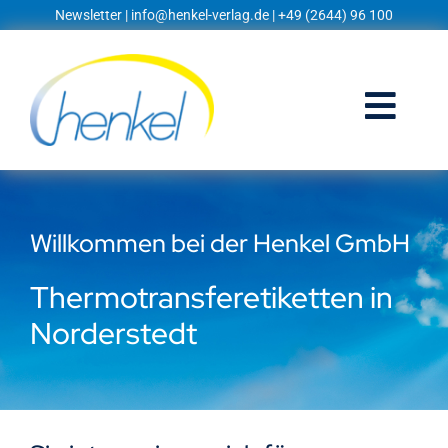
Zum
Newsletter
|
info@henkel-verlag.de
| +49 (2644) 96 100
Inhalt
springen
Togg
Navi
Startseite
Willkommen bei der Henkel GmbH
Shop
Thermotransferetiketten in
Blog
Norderstedt
Prospekte
Techniklexikon