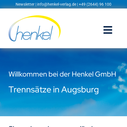
Zum
Newsletter
|
info@henkel-verlag.de
| +49 (2644) 96 100
Inhalt
springen
Togg
Navi
Startseite
Shop
Willkommen bei der Henkel GmbH
Blog
Trennsätze in Augsburg
Prospekte
Techniklexikon