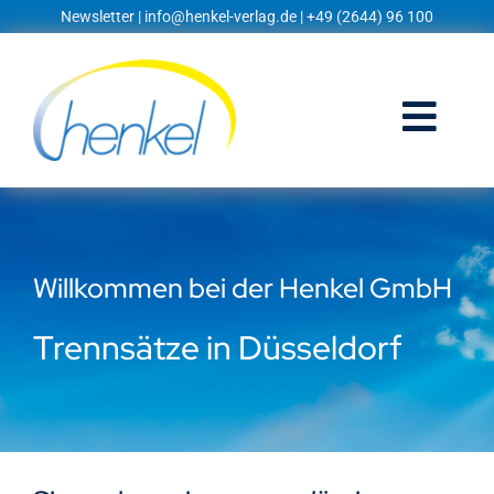
Zum
Newsletter
|
info@henkel-verlag.de
| +49 (2644) 96 100
Inhalt
springen
Togg
Navi
Startseite
Shop
Willkommen bei der Henkel GmbH
Blog
Trennsätze in Düsseldorf
Prospekte
Techniklexikon