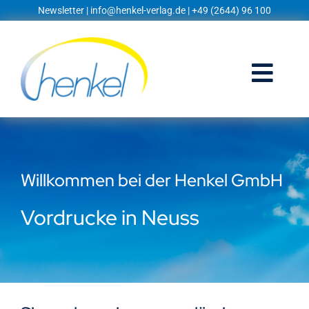
Zum
Newsletter
|
info@henkel-verlag.de
| +49 (2644) 96 100
Inhalt
springen
Togg
Navi
Startseite
Shop
Willkommen bei der Henkel GmbH
Blog
Vordrucke in Neuss
Prospekte
Techniklexikon