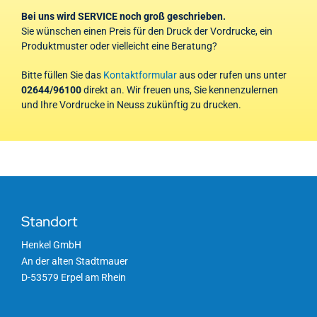
Bei uns wird SERVICE noch groß geschrieben.
Sie wünschen einen Preis für den Druck der Vordrucke, ein
Produktmuster oder vielleicht eine Beratung?
Bitte füllen Sie das
Kontaktformular
aus oder rufen uns unter
02644/96100
direkt an. Wir freuen uns, Sie kennenzulernen
und Ihre Vordrucke in Neuss zukünftig zu drucken.
Standort
Henkel GmbH
An der alten Stadtmauer
D-53579 Erpel am Rhein