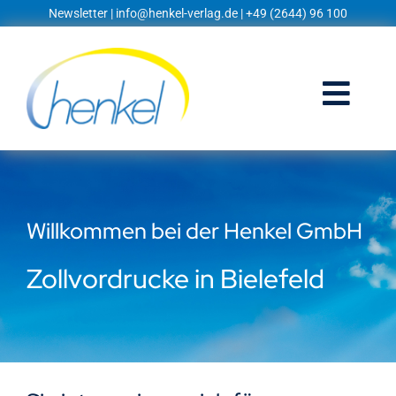
Zum
Newsletter
|
info@henkel-verlag.de
| +49 (2644) 96 100
Inhalt
springen
Togg
Navi
Startseite
Shop
Willkommen bei der Henkel GmbH
Blog
Zollvordrucke in Bielefeld
Prospekte
Techniklexikon