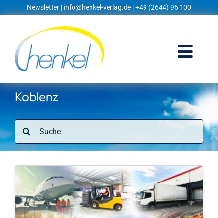
Zum
Newsletter
|
info@henkel-verlag.de
| +49 (2644) 96 100
Inhalt
springen
Togg
Navi
Startseite
Koblenz
Shop
Suche
nach:
Blog
Prospekte
Techniklexikon