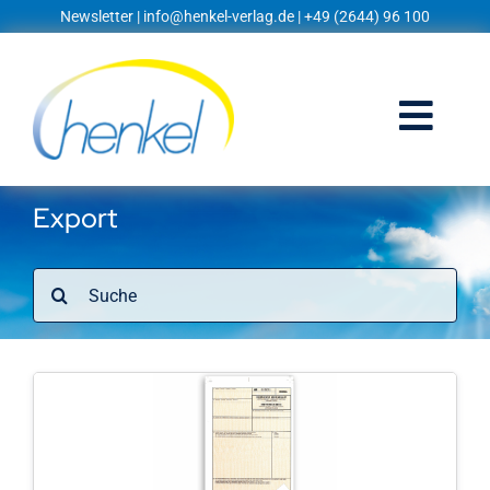
Zum
Newsletter
|
info@henkel-verlag.de
| +49 (2644) 96 100
Inhalt
springen
Togg
Navi
Startseite
Export
Shop
Suche
nach:
Blog
Prospekte
Techniklexikon