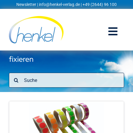
Zum
Newsletter
|
info@henkel-verlag.de
| +49 (2644) 96 100
Inhalt
springen
Togg
Navi
Startseite
fixieren
Shop
Suche
nach:
Blog
Prospekte
Techniklexikon