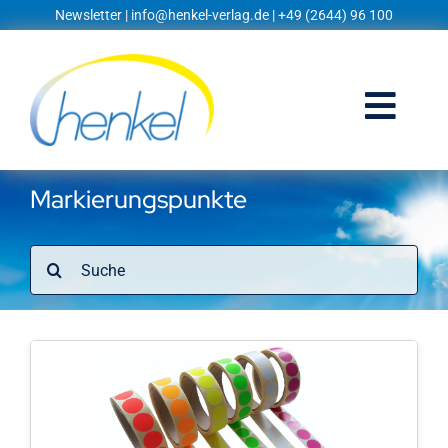
Zum
Newsletter
|
info@henkel-verlag.de
| +49 (2644) 96 100
Inhalt
springen
Togg
Navi
Startseite
Markierungspunkte
Shop
Suche
nach:
Blog
Prospekte
Techniklexikon